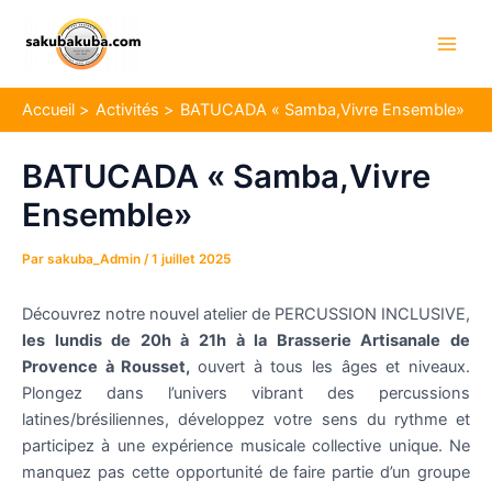
Aller
Navigation
Main
au
des
Men
contenu
articles
Accueil
Activités
BATUCADA « Samba,Vivre Ensemble»
BATUCADA « Samba,Vivre
Ensemble»
Par
sakuba_Admin
/
1 juillet 2025
Découvrez notre nouvel atelier de PERCUSSION INCLUSIVE,
les lundis de 20h à 21h à la Brasserie Artisanale de
Provence à Rousset,
ouvert à tous les âges et niveaux.
Plongez dans l’univers vibrant des percussions
latines/brésiliennes, développez votre sens du rythme et
participez à une expérience musicale collective unique. Ne
manquez pas cette opportunité de faire partie d’un groupe