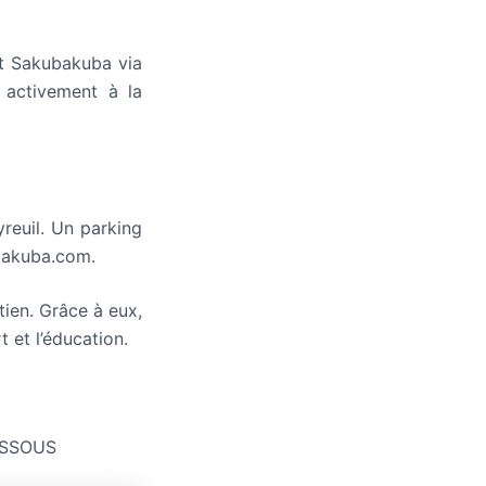
t Sakubakuba via
e activement à la
reuil. Un parking
ubakuba.com.
tien. Grâce à eux,
t et l’éducation.
ESSOUS