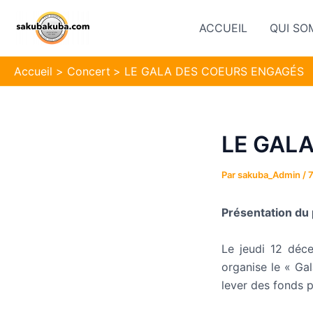
Aller
Navigation
au
des
ACCUEIL
QUI SO
contenu
articles
Accueil
Concert
LE GALA DES COEURS ENGAGÉS
LE GAL
Par
sakuba_Admin
/
7
Présentation du 
Le jeudi 12 déce
organise le « Ga
lever des fonds po