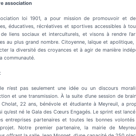
e association
ociation loi 1901, a pour mission de promouvoir et d
elles, éducatives, récréatives et sportives accessibles à t
de liens sociaux et interculturels, et visons à rendre l’ar
les au plus grand nombre. Citoyenne, laïque et apolitique, 
cter la diversité des croyances et à agir de manière indép
 la communauté.
t
le n’est pas seulement une idée ou un discours moralis
ction et une transmission. À la suite d’une session de brai
 Cholat, 22 ans, bénévole et étudiante à Meyreuil, a pr
insi qu’est né le Gala des Cœurs Engagés. Le sprint est lanc
s entreprises partenaires et toutes les bonnes volontés
projet. Notre premier partenaire, la mairie de Meyreui
s offrant la salle Jean Monnet, d’une capacité de 250 plac