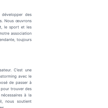
e développer des
ous. Nous œuvrons
t, le sport et les
notre association
endante, toujours
ateur. C’est une
nstorming avec le
oposé de passer à
é pour trouver des
 nécessaires à la
l, nous soutient
es.